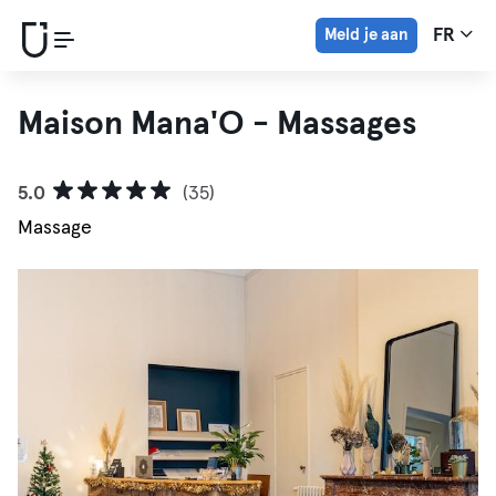
Meld je aan
FR
Maison Mana'O - Massages
5.0
(35)
Massage