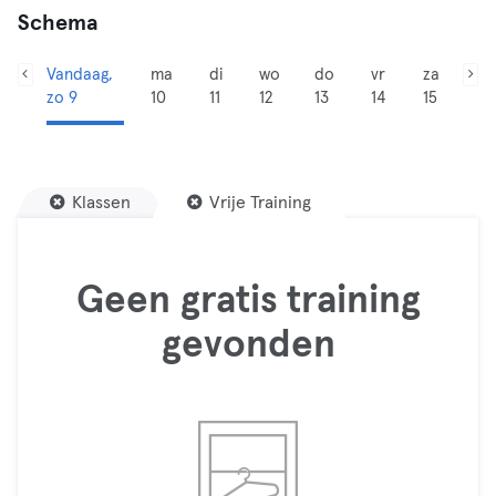
Schema
Vandaag,
ma
di
wo
do
vr
za
zo 9
10
11
12
13
14
15
Klassen
Vrije Training
Geen gratis training
gevonden