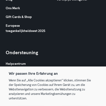
Ons Merk
Gift Cards & Shop
Europese
toegankelijkheidswet 2025
Ondersteuning
Helpcentrum
Wir passen Ihre Erfahrung an
Wenn Sie auf „Alle Cookies akzeptieren“ klicken, stimmen Sie
der Speicherung von Cookies auf Ihrem Gerät zu, um die
Websitenavigation zu verbessern, die Websitenutzung zu
analysieren und unsere Marketingbemühungen zu
Algemene Voorwaarden
Privacy
Bedrijfsgegevens
unterstützen.