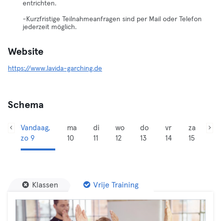
entrichten.
-Kurzfristige Teilnahmeanfragen sind per Mail oder Telefon
jederzeit möglich.
Website
https://www.lavida-garching.de
Schema
Vandaag,
ma
di
wo
do
vr
za
zo 9
10
11
12
13
14
15
Klassen
Vrije Training