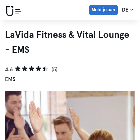
Meld je aan
DE
LaVida Fitness & Vital Lounge
- EMS
4.6
(5)
EMS