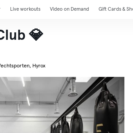
r
Live workouts
Video on Demand
Gift Cards & S
Club 💎
Vechtsporten, Hyrox