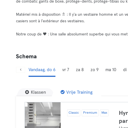
de combats: gants de boxe, protège-dents, protège-tibias ou 
Matériel mis à disposition 🚿 : Il y'a un vestiaire homme et u
casiers sont à l'extérieur des vestiaires.
Notre coup de 🖤 : Une salle absolument superbe qui vous met 
Schema
Vandaag, do 6
vr 7
za 8
zo 9
ma 10
di 
Klassen
Vrije Training
Hyr
Classic
Premium
Max
par