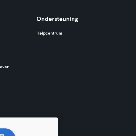
Ondersteuning
Helpcentrum
gever
es