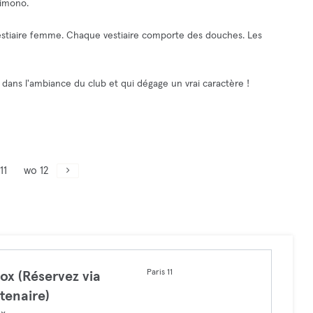
kimono.
n vestiaire femme. Chaque vestiaire comporte des douches. Les
dans l'ambiance du club et qui dégage un vrai caractère !
11
wo 12
Paris 11
ox (Réservez via
tenaire)