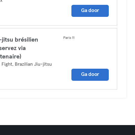
ox
Ga door
Paris 11
-jitsu brésilien
servez via
tenaire)
 Fight, Brazilian Jiu-jitsu
Ga door