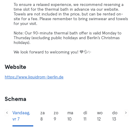
To ensure a relaxed experience, we recommend reserving a
time slot for the thermal bath in advance via our website.
Towels are not included in the price, but can be rented on-
site for a fee. Please remember to bring swimwear and towels
for your visit.
Note: Our 90-minute thermal bath offer is valid Monday to
Thursday (excluding public holidays and Berlin’s Christmas
holidays).
We look forward to welcoming you! 💙💦✨
Website
https://www.liquidrom-berlin.de
Schema
Vandaag,
za
zo
ma
di
wo
do
vr 7
8
9
10
11
12
13