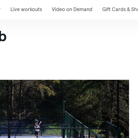
r
Live workouts
Video on Demand
Gift Cards & S
b