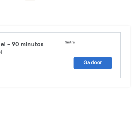
Sintra
el - 90 minutos
l
Ga door