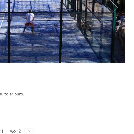
ito ar puro.
11
wo 12