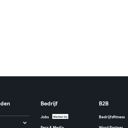
nden
Bedrijf
B2B
Jobs
Bedrijfsfitness
Werken bij
Pers & Media
Word Partner