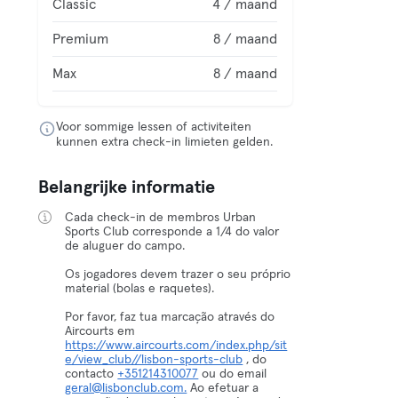
Classic
4 / maand
Premium
8 / maand
Max
8 / maand
Voor sommige lessen of activiteiten
kunnen extra check-in limieten gelden.
Belangrijke informatie
Cada check-in de membros Urban
Sports Club corresponde a 1/4 do valor
de aluguer do campo.
Os jogadores devem trazer o seu próprio
material (bolas e raquetes).
Por favor, faz tua marcação através do
Aircourts em
https://www.aircourts.com/index.php/sit
e/view_club//lisbon-sports-club
, do
contacto
+351214310077
ou do email
geral@lisbonclub.com.
Ao efetuar a