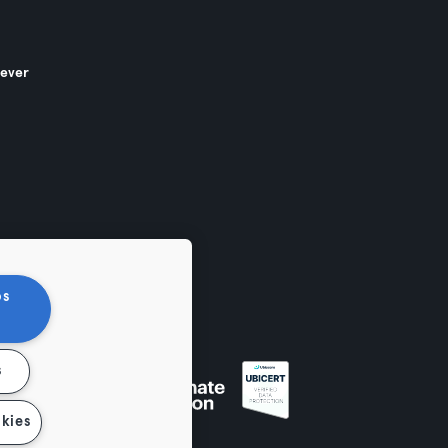
gever
os
s
en
kies