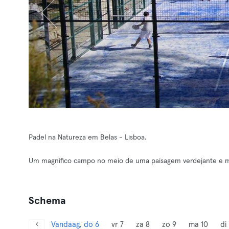
Padel na Natureza em Belas - Lisboa.
Um magnifico campo no meio de uma paisagem verdejante e mu
Schema
Vandaag, do 6
vr 7
za 8
zo 9
ma 10
di 