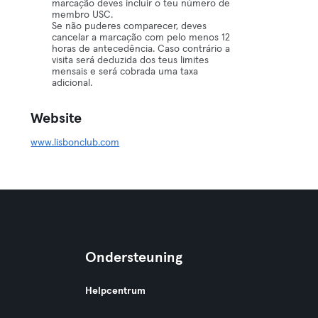
marcação deves incluir o teu número de
membro USC.
Se não puderes comparecer, deves
cancelar a marcação com pelo menos 12
horas de antecedência. Caso contrário a
visita será deduzida dos teus limites
mensais e será cobrada uma taxa
adicional.
Website
www.lisbonclub.com
Ondersteuning
Helpcentrum