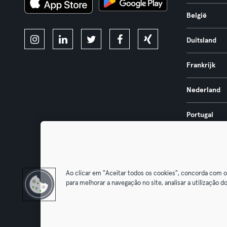
België
Duitsland
Frankrijk
Nederland
Portugal
Spanje
Ao clicar em "Aceitar todos os cookies", concorda com 
para melhorar a navegação no site, analisar a utilização do
Algemene V
Trek hier