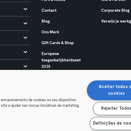
Contact
Corporate Blog
Blog
Verwijs je werk
Ons Merk
Gift Cards & Shop
Europese
toegankelijkheidswet
2025
Aceitar todos 
cookies
o armazenamento de cookies no seu dispositivo
 site e ajudar nas nossas iniciativas de marketing.
Rejeitar Todo
oorwaarden
Privacy
Bedrijfsgegevens
Membership opzegg
 je contract terug
Definições de coo