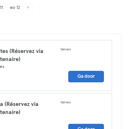
11
wo 12
Vanves
ates (Réservez via
tenaire)
tes
Ga door
Vanves
a (Réservez via
tenaire)
a