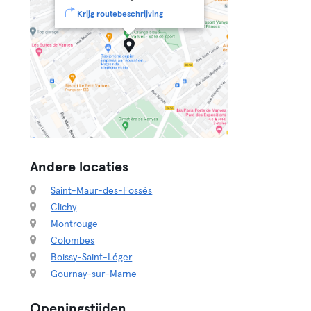
Krijg routebeschrijving
Andere locaties
Saint-Maur-des-Fossés
Clichy
Montrouge
Colombes
Boissy-Saint-Léger
Gournay-sur-Marne
Openingstijden