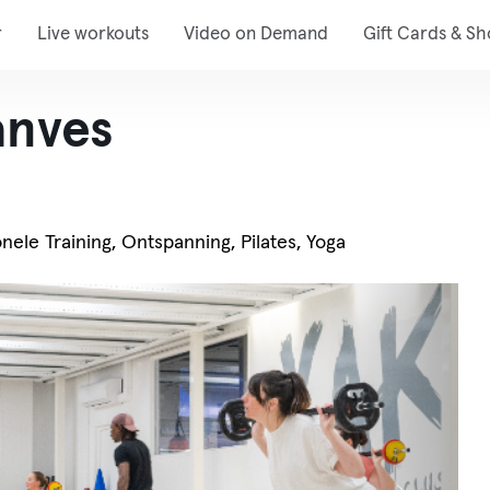
r
Live workouts
Video on Demand
Gift Cards & S
anves
onele Training, Ontspanning, Pilates, Yoga