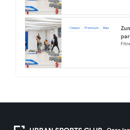
Zum
Classic
Premium
Max
par
Fit