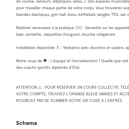
de course, rameurs, elliptiques, vélos…). Des espaces musculatio
pour travailler chaque partie de votre corps. Vous trouverez au
(bandes élastiques, gym ball, bosu, kettlebell, sangles TRX, sac d
Matériel nécessaire à la pratique 🏋🏻‍♀️ : Serviette sur les appar
bain, serviette, claquettes (tongues), douche obligatoire
Installation disponible 🚿 : Vestiaires avec douches et casiers,
Notre coup de 🖤 : L'équipe et l'encadrement ! Quelle que soit 
des coachs sportifs diplômés d’État.
ATTENTION ⚠️ : POUR RÉSERVER UN COURS COLLECTIF, TÉ
VOTRE COMPTE, TROUVEZ L'ORANGE BLEUE VANVES ET ACCÉ
N'OUBLIEZ PAS DE SCANNER VOTRE QR CODE A L'ENTRÉE.
Schema