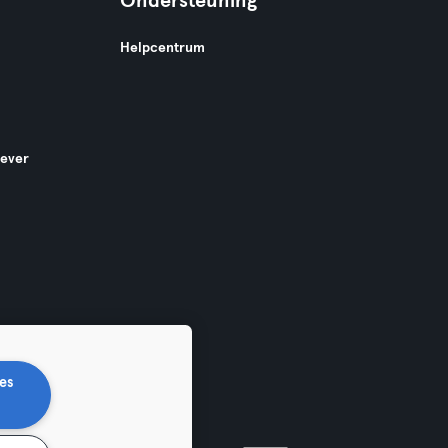
Ondersteuning
Helpcentrum
gever
es