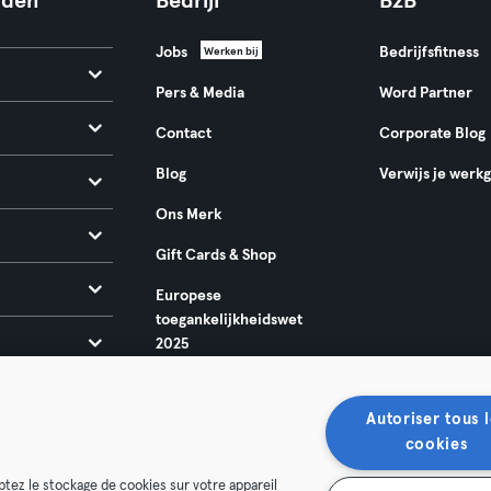
nden
Bedrijf
B2B
Jobs
Bedrijfsfitness
Werken bij
Pers & Media
Word Partner
Contact
Corporate Blog
Blog
Verwijs je werk
Ons Merk
Gift Cards & Shop
Europese
toegankelijkheidswet
2025
Autoriser tous l
cookies
ptez le stockage de cookies sur votre appareil