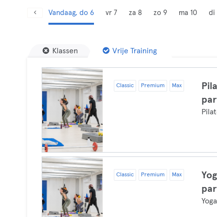
Vandaag, do 6
vr 7
za 8
zo 9
ma 10
di 
Klassen
Vrije Training
Pil
Classic
Premium
Max
par
Pila
Yog
Classic
Premium
Max
par
Yog