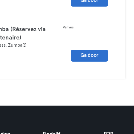
Ga door
Vanves
ba (Réservez via
tenaire)
ness, Zumba®
Ga door