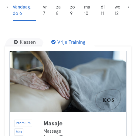
Vandaag,
vr
za
zo
ma
di
wo
do 6
7
8
9
10
11
12
Klassen
Vrije Training
Masaje
Premium
Massage
Max