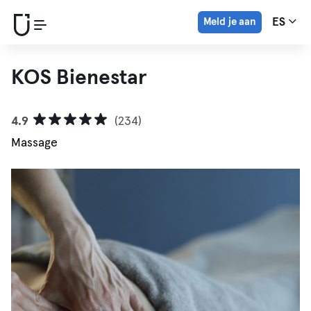
Meld je aan
ES
KOS Bienestar
4.9
(234)
Massage