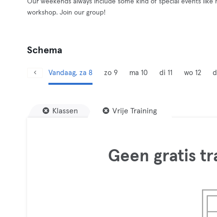
Our weekends always include some kind of special events like 
workshop. Join our group!
Schema
Vandaag, za 8
zo 9
ma 10
di 11
wo 12
d
Klassen
Vrije Training
Geen gratis t