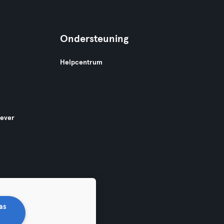
Ondersteuning
Helpcentrum
gever
as