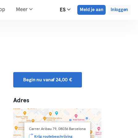
hop
Meer
ES
Meld je aan
Inloggen
Begin nu vanaf 24,00 €
Adres
Carrer Aribau 79, 08036 Barcelona
Krijg routebeschrijving