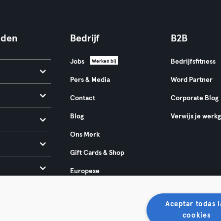
nden
Bedrijf
B2B
Jobs
Bedrijfsfitness
Werken bij
Pers & Media
Word Partner
Contact
Corporate Blog
Blog
Verwijs je werk
Ons Merk
Gift Cards & Shop
Europese
toegankelijkheidswet
2025
Aceptar todas l
cookies