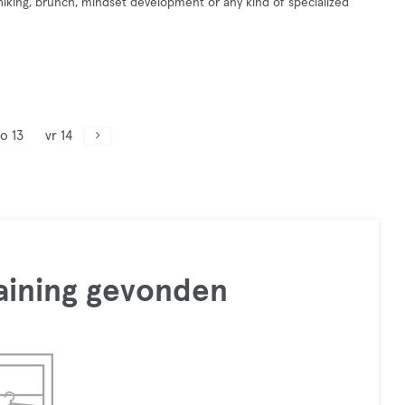
hiking, brunch, mindset development or any kind of specialized
o 13
vr 14
raining gevonden