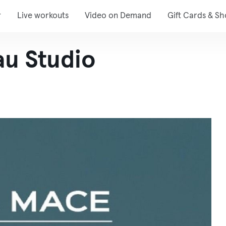
r
Live workouts
Video on Demand
Gift Cards & S
au Studio