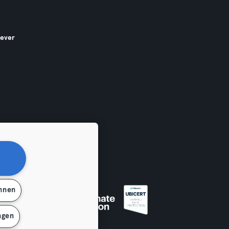
gever
ehnen
en
ngen