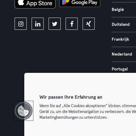
België
Duitsland
Frankrijk
Nederland
Portugal
Spanje
Wir passen Ihre Erfahrung an
Wenn Sie auf „Alle Cookies akzeptieren“ klicken, stimme
Gerät zu, um die Websitenavigation zu verbessern, die W
Algemene V
Marketingbemühungen zu unterstützen.
Trek hier