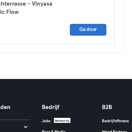
hterrasse - Vinyasa
ic Flow
a
Ga door
nden
Bedrijf
B2B
Jobs
Bedrijfsfitness
Werken bij