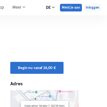
hop
Meer
DE
Meld je aan
Inloggen
Begin nu vanaf 24,00 €
Adres
Osterather Straße 7, 50739 Köln