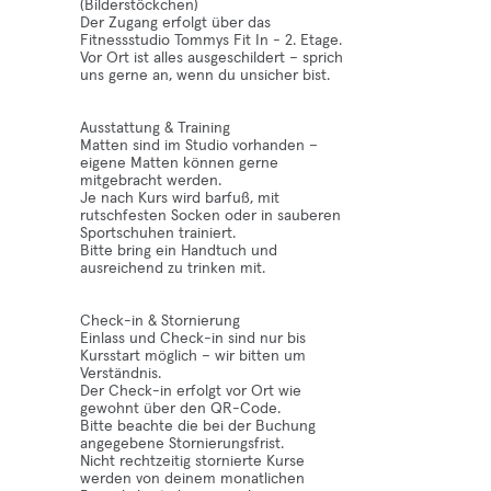
(Bilderstöckchen)
Der Zugang erfolgt über das
Fitnessstudio Tommys Fit In - 2. Etage.
Vor Ort ist alles ausgeschildert – sprich
uns gerne an, wenn du unsicher bist.
Ausstattung & Training
Matten sind im Studio vorhanden –
eigene Matten können gerne
mitgebracht werden.
Je nach Kurs wird barfuß, mit
rutschfesten Socken oder in sauberen
Sportschuhen trainiert.
Bitte bring ein Handtuch und
ausreichend zu trinken mit.
Check-in & Stornierung
Einlass und Check-in sind nur bis
Kursstart möglich – wir bitten um
Verständnis.
Der Check-in erfolgt vor Ort wie
gewohnt über den QR-Code.
Bitte beachte die bei der Buchung
angegebene Stornierungsfrist.
Nicht rechtzeitig stornierte Kurse
werden von deinem monatlichen