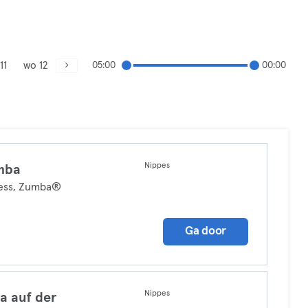
11
wo 12
05:00
00:00
Nippes
mba
ness, Zumba®
Ga door
Nippes
a auf der