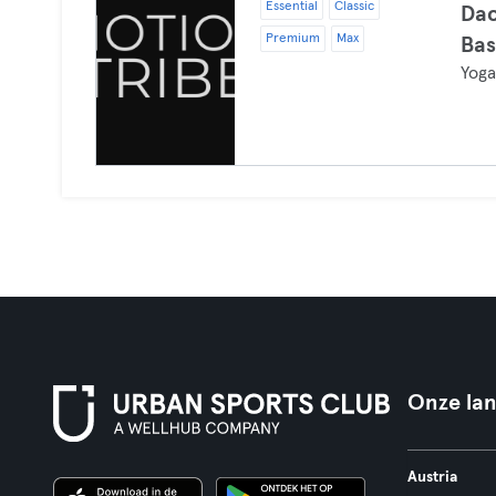
Essential
Classic
Dac
Premium
Max
Bas
Yog
Onze la
Austria