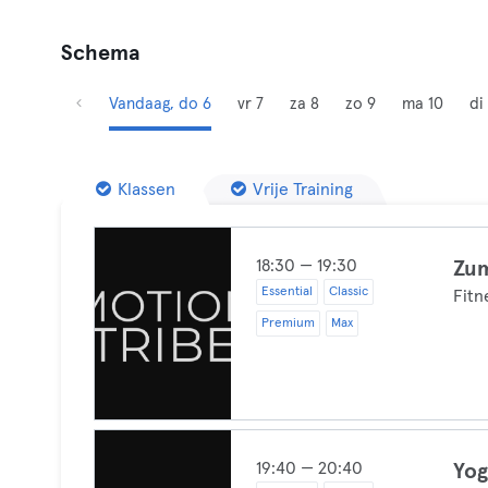
Schema
Vandaag, do 6
vr 7
za 8
zo 9
ma 10
di 
Klassen
Vrije Training
18:30 — 19:30
Zu
Essential
Classic
Fit
Premium
Max
19:40 — 20:40
Yog