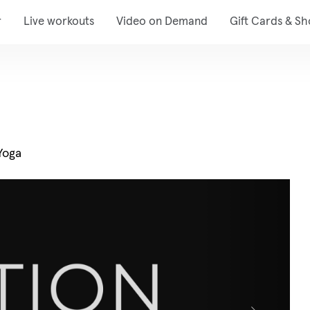
r
Live workouts
Video on Demand
Gift Cards & S
 Yoga