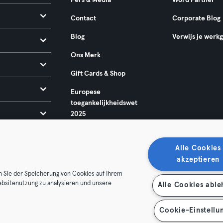
Pers & Media
Word Partner
Contact
Corporate Blog
Blog
Verwijs je werk
Ons Merk
Gift Cards & Shop
Europese
toegankelijkheidswet
2025
Alle Cookies
akzeptieren
n Sie der Speicherung von Cookies auf Ihrem
ebsitenutzung zu analysieren und unsere
Alle Cookies abl
oorwaarden
Privacy
Bedrijfsgegevens
Membership opzegg
 je contract terug
Cookie-Einstellu