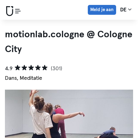
Meld je aan
DE
motionlab.cologne @ Cologne
City
4.9
(301)
Dans, Meditatie