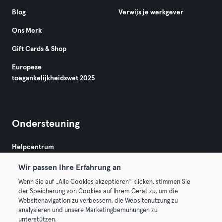
Blog
Verwijs je werkgever
Ons Merk
Gift Cards & Shop
Europese
toegankelijkheidswet 2025
Ondersteuning
Helpcentrum
Wir passen Ihre Erfahrung an
Wenn Sie auf „Alle Cookies akzeptieren“ klicken, stimmen Sie
der Speicherung von Cookies auf Ihrem Gerät zu, um die
Websitenavigation zu verbessern, die Websitenutzung zu
analysieren und unsere Marketingbemühungen zu
Algemene Voorwaarden
Privacy
Bedrijfsgegevens
unterstützen.