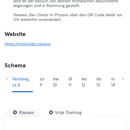
wird dir der Besuch von deinem monatlichen Besuchslimit
abgezogen und in Rechnung gestellt.
Hinweis: Der Check-In Prozess über den QR Code bleibt vor
Ort weiterhin unverändert.
Website
https://motionlab.cologne
Schema
Vandaag,
zo
ma
di
wo
do
vr
za 8
9
10
11
12
13
14
Klassen
Vrije Training