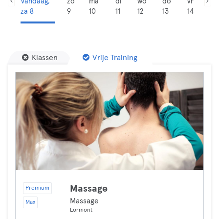
Vandaag,
zo
ma
di
wo
do
vr
za 8
9
10
11
12
13
14
Klassen
Vrije Training
Massage
Premium
Massage
Max
Lormont