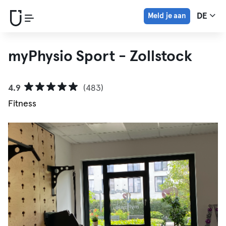
Meld je aan
DE
myPhysio Sport - Zollstock
4.9
(483)
Fitness