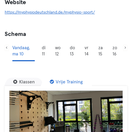
Website
https://myphysiodeutschland.de/myphysio-sport/
Schema
Vandaag,
di
wo
do
vr
za
zo
ma 10
11
12
13
14
15
16
Klassen
Vrije Training