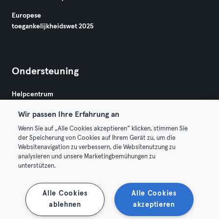
Europese
toegankelijkheidswet 2025
Ondersteuning
Helpcentrum
Wir passen Ihre Erfahrung an
Wenn Sie auf „Alle Cookies akzeptieren“ klicken, stimmen Sie
der Speicherung von Cookies auf Ihrem Gerät zu, um die
Websitenavigation zu verbessern, die Websitenutzung zu
analysieren und unsere Marketingbemühungen zu
Algemene Voorwaarden
Privacy
Bedrijfsgegevens
unterstützen.
Membership opzeggen
Trek hier je contract terug
Alle Cookies
Alle Cookies
ablehnen
akzeptieren