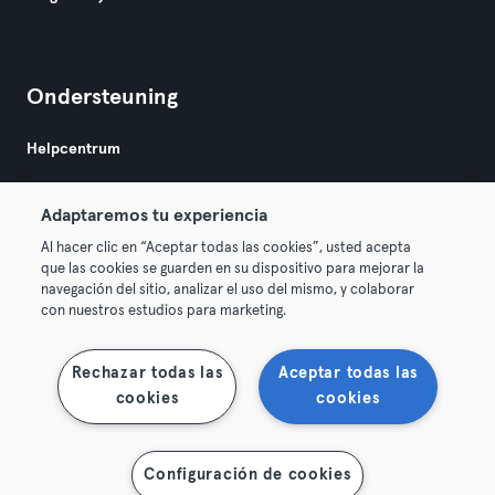
Ondersteuning
Helpcentrum
Adaptaremos tu experiencia
Al hacer clic en “Aceptar todas las cookies”, usted acepta
que las cookies se guarden en su dispositivo para mejorar la
navegación del sitio, analizar el uso del mismo, y colaborar
Algemene Voorwaarden
Privacy
Bedrijfsgegevens
con nuestros estudios para marketing.
Membership opzeggen
Trek hier je contract terug
Rechazar todas las
Aceptar todas las
cookies
cookies
Configuración de cookies