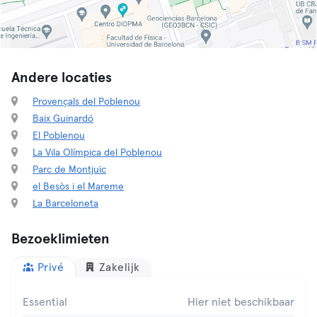
Andere locaties
Provençals del Poblenou
Baix Guinardó
El Poblenou
La Vila Olímpica del Poblenou
Parc de Montjuïc
el Besòs i el Mareme
La Barceloneta
Bezoeklimieten
Privé
Zakelijk
Essential
Hier niet beschikbaar