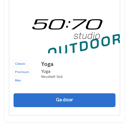
Yoga
Classic
Yoga
Premium
Neustadt-Süd
Max
Ga door