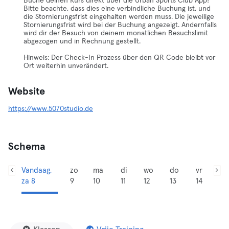
Buche deinen Kurs direkt über die Urban Sports Club App!
Bitte beachte, dass dies eine verbindliche Buchung ist, und
die Stornierungsfrist eingehalten werden muss. Die jeweilige
Stornierungsfrist wird bei der Buchung angezeigt. Andernfalls
wird dir der Besuch von deinem monatlichen Besuchslimit
abgezogen und in Rechnung gestellt.
Hinweis: Der Check-In Prozess über den QR Code bleibt vor
Ort weiterhin unverändert.
Website
https://www.5070studio.de
Schema
Vandaag,
zo
ma
di
wo
do
vr
za 8
9
10
11
12
13
14