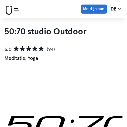
Meld je aan
DE
50:70 studio Outdoor
5.0
(94)
Meditatie, Yoga