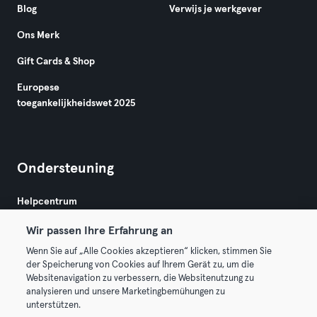
Blog
Verwijs je werkgever
Ons Merk
Gift Cards & Shop
Europese
toegankelijkheidswet 2025
Ondersteuning
Helpcentrum
Wir passen Ihre Erfahrung an
Wenn Sie auf „Alle Cookies akzeptieren“ klicken, stimmen Sie
der Speicherung von Cookies auf Ihrem Gerät zu, um die
Websitenavigation zu verbessern, die Websitenutzung zu
analysieren und unsere Marketingbemühungen zu
Algemene Voorwaarden
Privacy
Bedrijfsgegevens
unterstützen.