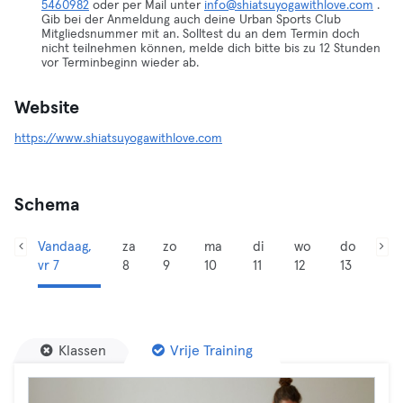
5460982
oder per Mail unter
info@shiatsuyogawithlove.com
.
Gib bei der Anmeldung auch deine Urban Sports Club
Mitgliedsnummer mit an. Solltest du an dem Termin doch
nicht teilnehmen können, melde dich bitte bis zu 12 Stunden
vor Terminbeginn wieder ab.
Website
https://www.shiatsuyogawithlove.com
Schema
Vandaag,
za
zo
ma
di
wo
do
vr 7
8
9
10
11
12
13
Klassen
Vrije Training