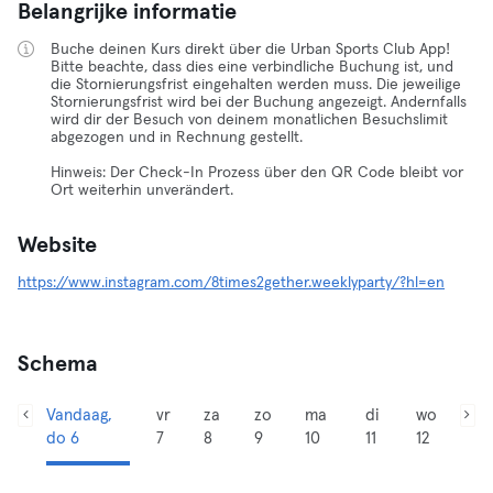
Belangrijke informatie
Buche deinen Kurs direkt über die Urban Sports Club App!
Bitte beachte, dass dies eine verbindliche Buchung ist, und
die Stornierungsfrist eingehalten werden muss. Die jeweilige
Stornierungsfrist wird bei der Buchung angezeigt. Andernfalls
wird dir der Besuch von deinem monatlichen Besuchslimit
abgezogen und in Rechnung gestellt.
Hinweis: Der Check-In Prozess über den QR Code bleibt vor
Ort weiterhin unverändert.
Website
https://www.instagram.com/8times2gether.weeklyparty/?hl=en
Schema
Vandaag,
vr
za
zo
ma
di
wo
do 6
7
8
9
10
11
12