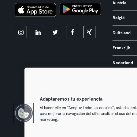
Austria
België
Duitsland
Frankrijk
Nederland
Portugal
Spanje
Adaptaremos tu experiencia
Al hacer clic en “Aceptar todas las cookies”, usted acept
para mejorar la navegación del sitio, analizar el uso del 
marketing.
Algemene V