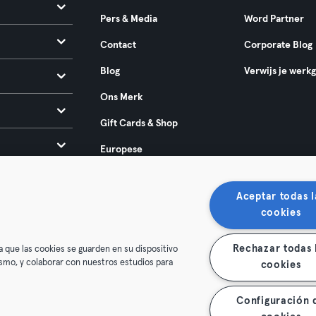
Pers & Media
Word Partner
Contact
Corporate Blog
Blog
Verwijs je werk
Ons Merk
Gift Cards & Shop
Europese
toegankelijkheidswet
2025
Aceptar todas l
cookies
Rechazar todas 
a que las cookies se guarden en su dispositivo
mismo, y colaborar con nuestros estudios para
cookies
oorwaarden
Privacy
Bedrijfsgegevens
Membership opzegg
Configuración 