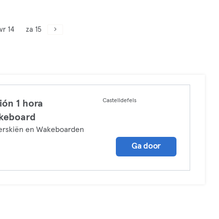
vr 14
za 15
Castelldefels
ión 1 hora
keboard
erskiën en Wakeboarden
Ga door