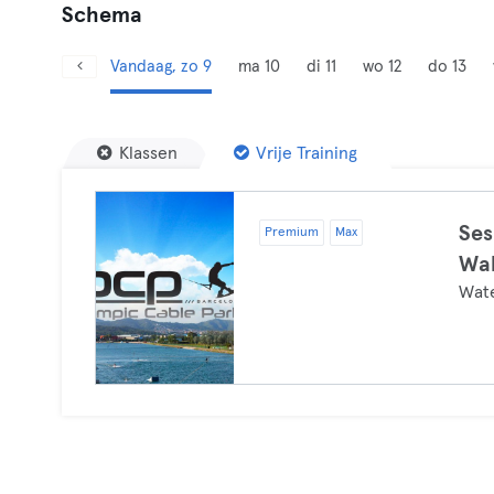
Schema
Vandaag, zo 9
ma 10
di 11
wo 12
do 13
Klassen
Vrije Training
Ses
Premium
Max
Wa
Wat