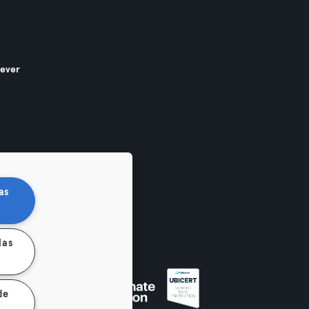
gever
as
las
en
de