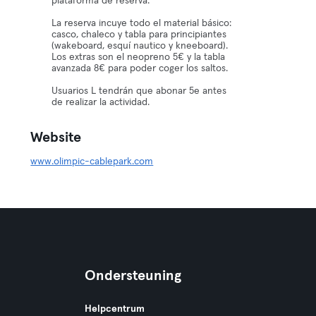
plataforma de reserva.
La reserva incuye todo el material básico:
casco, chaleco y tabla para principiantes
(wakeboard, esquí nautico y kneeboard).
Los extras son el neopreno 5€ y la tabla
avanzada 8€ para poder coger los saltos.
Usuarios L tendrán que abonar 5e antes
de realizar la actividad.
Website
www.olimpic-cablepark.com
Ondersteuning
Helpcentrum