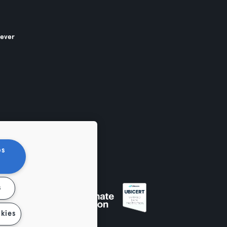
gever
os
s
en
kies