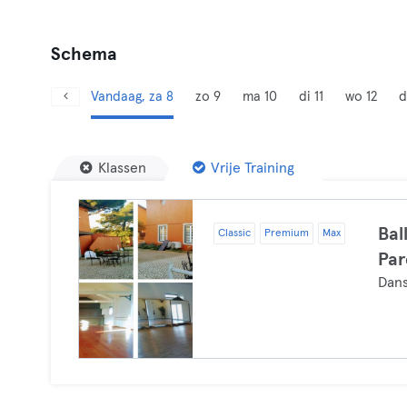
Schema
Vandaag, za 8
zo 9
ma 10
di 11
wo 12
d
Klassen
Vrije Training
Bal
Classic
Premium
Max
Par
Dans