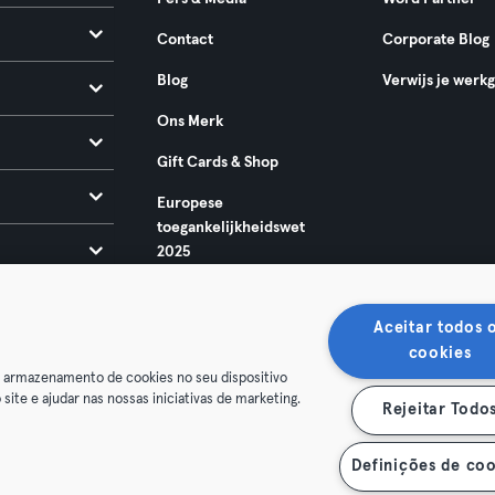
Contact
Corporate Blog
Blog
Verwijs je werk
Ons Merk
Gift Cards & Shop
Europese
toegankelijkheidswet
2025
Aceitar todos 
cookies
o armazenamento de cookies no seu dispositivo
 site e ajudar nas nossas iniciativas de marketing.
Rejeitar Todo
oorwaarden
Privacy
Bedrijfsgegevens
Membership opzegg
 je contract terug
Definições de coo