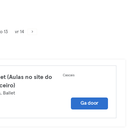
o 13
vr 14
Cascais
let (Aulas no site do
ceiro)
, Ballet
Ga door