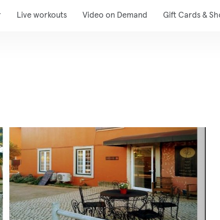
r
Live workouts
Video on Demand
Gift Cards & S