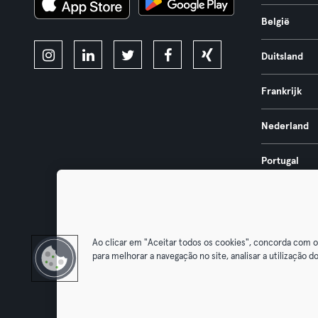
België
Duitsland
Frankrijk
Nederland
Portugal
Spanje
Ao clicar em "Aceitar todos os cookies", concorda com 
para melhorar a navegação no site, analisar a utilização do
Algemene V
Trek hier