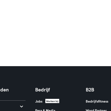
nden
Bedrijf
B2B
Jobs
Bedrijfsfitness
Werken bij
Pers & Media
Word Partner