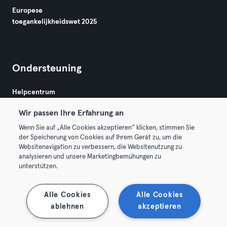
Europese
toegankelijkheidswet 2025
Ondersteuning
Helpcentrum
Wir passen Ihre Erfahrung an
Wenn Sie auf „Alle Cookies akzeptieren“ klicken, stimmen Sie
der Speicherung von Cookies auf Ihrem Gerät zu, um die
Websitenavigation zu verbessern, die Websitenutzung zu
analysieren und unsere Marketingbemühungen zu
Algemene Voorwaarden
Privacy
Bedrijfsgegevens
unterstützen.
Membership opzeggen
Trek hier je contract terug
Alle Cookies
Alle Cookies
ablehnen
akzeptieren