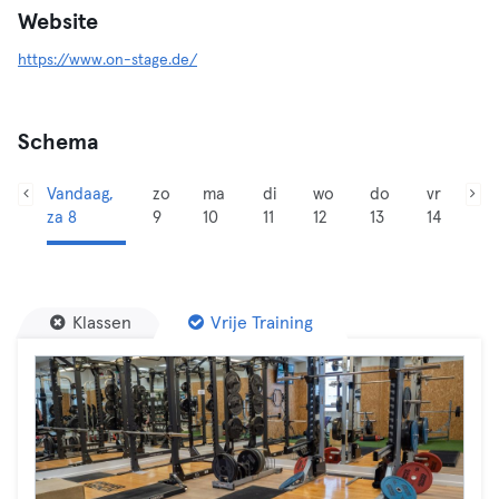
Website
https://www.on-stage.de/
Schema
Vandaag,
zo
ma
di
wo
do
vr
za 8
9
10
11
12
13
14
Klassen
Vrije Training