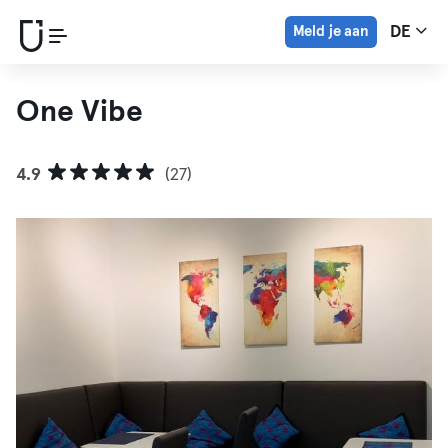
Meld je aan
DE
One Vibe
4.9
(27)