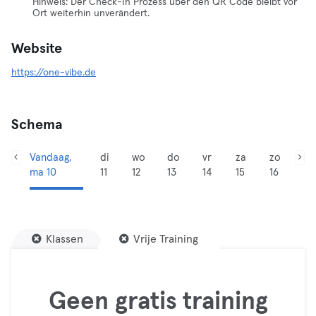
Hinweis: Der Check-In Prozess über den QR Code bleibt vor
Ort weiterhin unverändert.
Website
https://one-vibe.de
Schema
Vandaag,
di
wo
do
vr
za
zo
ma 10
11
12
13
14
15
16
Klassen
Vrije Training
Geen gratis training