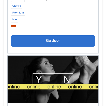
Classic
Premium
Max
Ga door