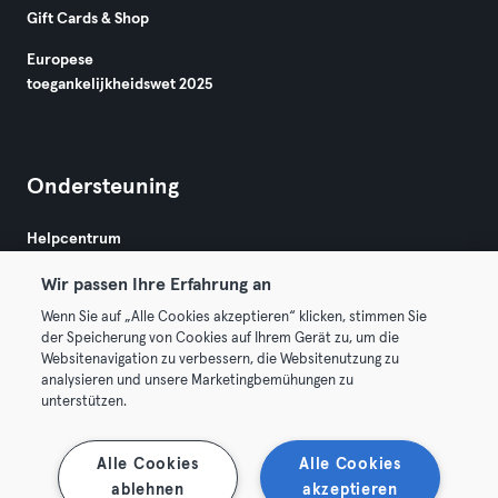
Gift Cards & Shop
Europese
toegankelijkheidswet 2025
Ondersteuning
Helpcentrum
Wir passen Ihre Erfahrung an
Wenn Sie auf „Alle Cookies akzeptieren“ klicken, stimmen Sie
der Speicherung von Cookies auf Ihrem Gerät zu, um die
Websitenavigation zu verbessern, die Websitenutzung zu
analysieren und unsere Marketingbemühungen zu
Algemene Voorwaarden
Privacy
Bedrijfsgegevens
unterstützen.
Membership opzeggen
Trek hier je contract terug
Alle Cookies
Alle Cookies
ablehnen
akzeptieren