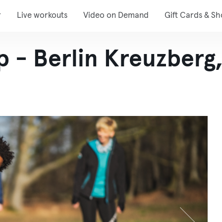
r
Live workouts
Video on Demand
Gift Cards & S
p - Berlin Kreuzber