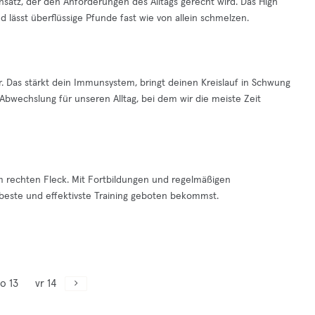
nsatz, der den Anforderungen des Alltags gerecht wird. Das High
nd lässt überflüssige Pfunde fast wie von allein schmelzen.
. Das stärkt dein Immunsystem, bringt deinen Kreislauf in Schwung
bwechslung für unseren Alltag, bei dem wir die meiste Zeit
rechten Fleck. Mit Fortbildungen und regelmäßigen
as beste und effektivste Training geboten bekommst.
o 13
vr 14