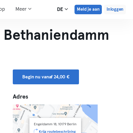
hop
Meer
DE
Meld je aan
Inloggen
g, Bethaniendamm
Begin nu vanaf 24,00 €
Adres
Engeldamm 18, 10179 Berlin
Krijg routebeschrijving