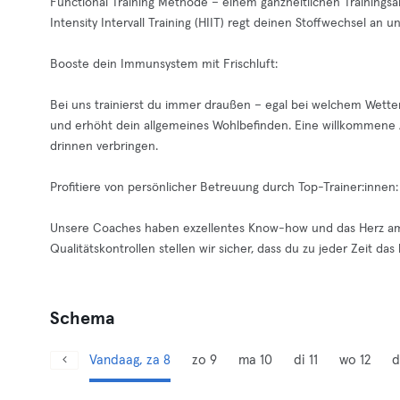
Functional Training Methode – einem ganzheitlichen Trainingsa
Intensity Intervall Training (HIIT) regt deinen Stoffwechsel an u
Booste dein Immunsystem mit Frischluft:
Bei uns trainierst du immer draußen – egal bei welchem Wetter
und erhöht dein allgemeines Wohlbefinden. Eine willkommene A
drinnen verbringen.
Profitiere von persönlicher Betreuung durch Top-Trainer:innen:
Unsere Coaches haben exzellentes Know-how und das Herz am 
Qualitätskontrollen stellen wir sicher, dass du zu jeder Zeit d
Schema
Vandaag, za 8
zo 9
ma 10
di 11
wo 12
d