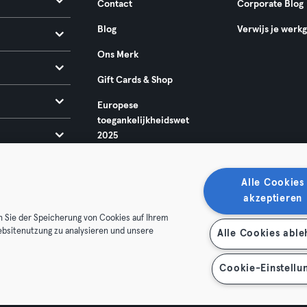
Contact
Corporate Blog
Blog
Verwijs je werk
Ons Merk
Gift Cards & Shop
Europese
toegankelijkheidswet
2025
Alle Cookies
akzeptieren
n Sie der Speicherung von Cookies auf Ihrem
ebsitenutzung zu analysieren und unsere
Alle Cookies abl
oorwaarden
Privacy
Bedrijfsgegevens
Membership opzegg
 je contract terug
Cookie-Einstellu