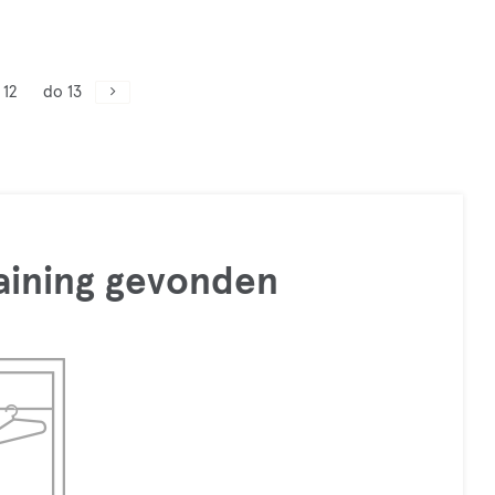
 12
do 13
raining gevonden