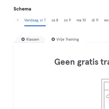
Schema
Vandaag, vr 7
za 8
zo 9
ma 10
di 11
wo
Klassen
Vrije Training
Geen gratis t