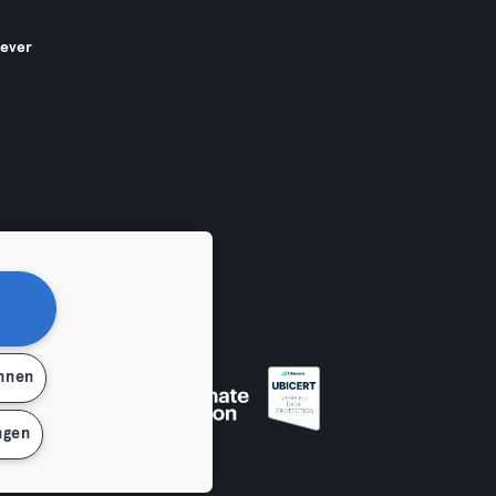
gever
ehnen
en
ngen