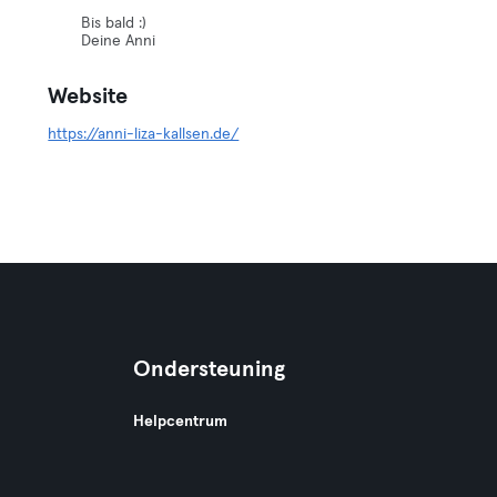
Bis bald :)
Deine Anni
Website
https://anni-liza-kallsen.de/
Ondersteuning
Helpcentrum