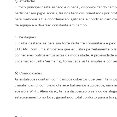
💪 Atividades
O foco principal deste espaço é o padel, disponibilizando camp
participar em jogos sociais, treinos técnicos orientados por pr
para melhorar a tua coordenação, agilidade e condição cardiova
de equipa e a diversão constante em campo.
✨ Destaques
O clube destaca-se pela sua forte vertente comunitária e pel
LXTEAM. Com uma atmosfera que equilibra perfeitamente o lazer
conheceres outros entusiastas da modalidade. A proximidade a
Encarnação (Linha Vermelha), torna cada visita simples e conven
🛠️ Comodidades
As instalações contam com campos cobertos que permitem jo
climatéricas. O complexo oferece balneários equipados, uma 
acesso a Wi-Fi. Além disso, tens à disposição o serviço de alu
estacionamento no local, garantindo total conforto para a tua p