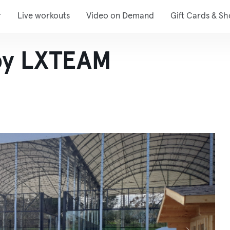
r
Live workouts
Video on Demand
Gift Cards & S
by LXTEAM