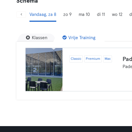
Schema
Vandaag, za 8
zo 9
ma 10
di 11
wo 12
d
Klassen
Vrije Training
Pad
Classic
Premium
Max
Pade