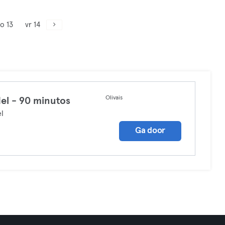
o 13
vr 14
Olivais
el - 90 minutos
l
Ga door