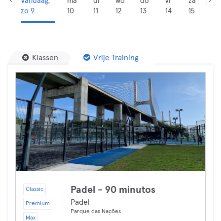
Vandaag,
ma
di
wo
do
vr
za
zo 9
10
11
12
13
14
15
Klassen
Vrije Training
Padel - 90 minutos
Classic
Padel
Premium
Parque das Nações
Max