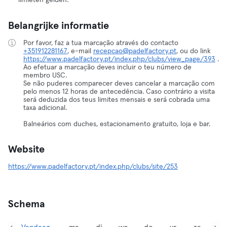
limieten gelden.
Belangrijke informatie
Por favor, faz a tua marcação através do contacto
+351912281167
, e-mail
recepcao@padelfactory.pt
, ou do link
https://www.padelfactory.pt/index.php/clubs/view_page/393
.
Ao efetuar a marcação deves incluir o teu número de
membro USC.
Se não puderes comparecer deves cancelar a marcação com
pelo menos 12 horas de antecedência. Caso contrário a visita
será deduzida dos teus limites mensais e será cobrada uma
taxa adicional.
Balneários com duches, estacionamento gratuito, loja e bar.
Website
https://www.padelfactory.pt/index.php/clubs/site/253
Schema