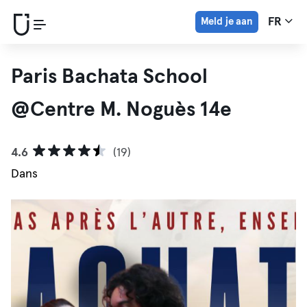
Meld je aan
FR
Paris Bachata School
@Centre M. Noguès 14e
4.6
(19)
Dans