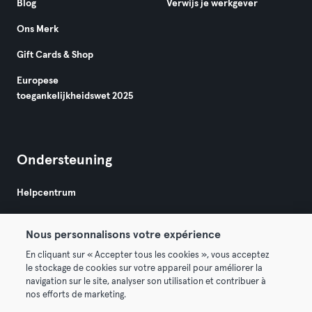
Blog
Verwijs je werkgever
Ons Merk
Gift Cards & Shop
Europese
toegankelijkheidswet 2025
Ondersteuning
Helpcentrum
Nous personnalisons votre expérience
En cliquant sur « Accepter tous les cookies », vous acceptez
le stockage de cookies sur votre appareil pour améliorer la
navigation sur le site, analyser son utilisation et contribuer à
Algemene Voorwaarden
Privacy
Bedrijfsgegevens
nos efforts de marketing.