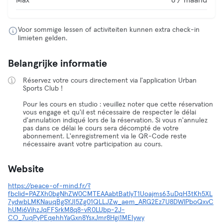
Max
8 / maand
Voor sommige lessen of activiteiten kunnen extra check-in
limieten gelden.
Belangrijke informatie
Réservez votre cours directement via l'application Urban
Sports Club !
Pour les cours en studio : veuillez noter que cette réservation
vous engage et qu'il est nécessaire de respecter le délai
d'annulation indiqué lors de la réservation. Si vous n'annulez
pas dans ce délai le cours sera décompté de votre
abonnement. L'enregistrement via le QR-Code reste
nécessaire avant votre participation au cours.
Website
https://peace-of-mind.fr/?
fbclid=PAZXh0bgNhZW0CMTEAAabtBatlyT1Uoajms63uDqH3tKh5XL
7ydwbLMKNauqBgSYJI5Zg01QLLJZw_aem_ARG2Ez7U8DWlPboQxvC
hUMi6VihzJqFFSrkM8q8-vR0LUbp-2J-
CO_7uqPyPEqehhYaGxn8YsxJmr8Hgi1MEIywy