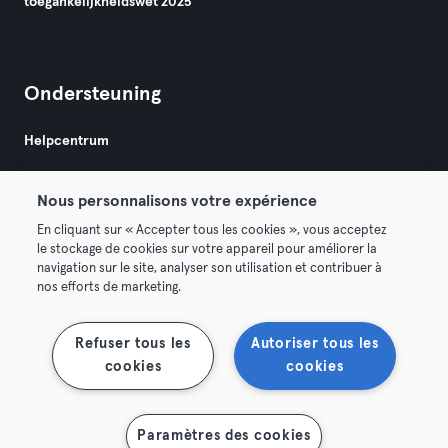
toegankelijkheidswet 2025
Ondersteuning
Helpcentrum
Nous personnalisons votre expérience
En cliquant sur « Accepter tous les cookies », vous acceptez
le stockage de cookies sur votre appareil pour améliorer la
navigation sur le site, analyser son utilisation et contribuer à
Algemene Voorwaarden
Privacy
Bedrijfsgegevens
nos efforts de marketing.
Membership opzeggen
Trek hier je contract terug
Refuser tous les
Autoriser tous les
cookies
cookies
Paramètres des cookies