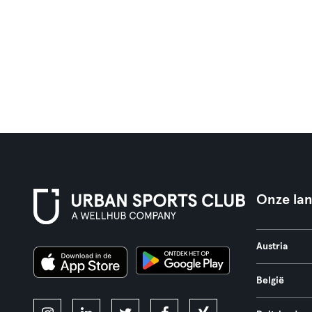
Onze la
Austria
België