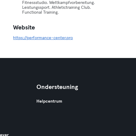
Fitnessstudio. Wettkampfvorbereitung.
Leistungssport. Athletictraining Club.
Functional Training.
Website
https://performance-center.pro
Ondersteuning
Helpcentrum
gever