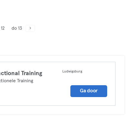
 12
do 13
Ludwigsburg
ctional Training
tionele Training
Ga door