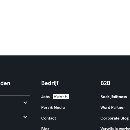
nden
Bedrijf
B2B
Jobs
Bedrijfsfitness
Werken bij
Pers & Media
Word Partner
Contact
Corporate Blog
Blog
Verwijs je werk