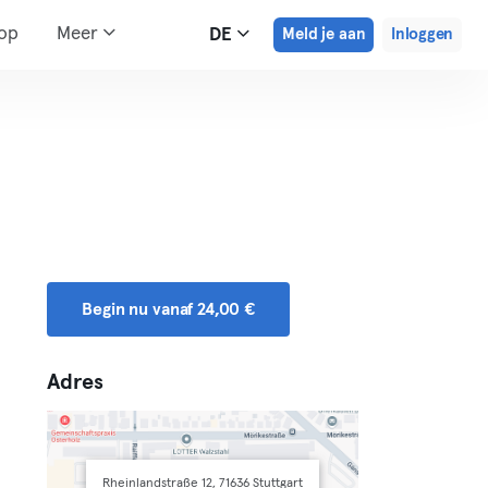
hop
Meer
DE
Meld je aan
Inloggen
Begin nu vanaf 24,00 €
Adres
Rheinlandstraße 12, 71636 Stuttgart