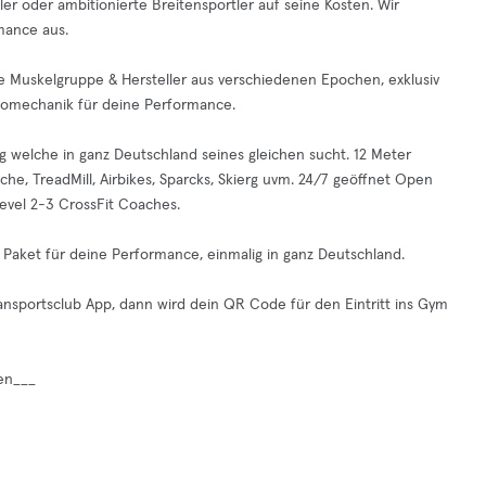
er oder ambitionierte Breitensportler auf seine Kosten. Wir
mance aus.
 je Muskelgruppe & Hersteller aus verschiedenen Epochen, exklusiv
Biomechanik für deine Performance.
g welche in ganz Deutschland seines gleichen sucht. 12 Meter
che, TreadMill, Airbikes, Sparcks, Skierg uvm. 24/7 geöffnet Open
evel 2-3 CrossFit Coaches.
aket für deine Performance, einmalig in ganz Deutschland.
nsportsclub App, dann wird dein QR Code für den Eintritt ins Gym
gen___