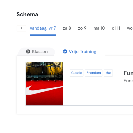
Schema
Vandaag, vr 7
za 8
zo 9
ma 10
di 11
wo
Klassen
Vrije Training
Fun
Classic
Premium
Max
Func