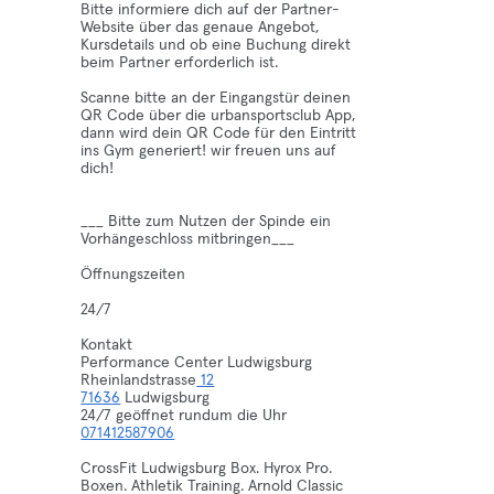
Bitte informiere dich auf der Partner-
Website über das genaue Angebot,
Kursdetails und ob eine Buchung direkt
beim Partner erforderlich ist.
Scanne bitte an der Eingangstür deinen
QR Code über die urbansportsclub App,
dann wird dein QR Code für den Eintritt
ins Gym generiert! wir freuen uns auf
dich!
___ Bitte zum Nutzen der Spinde ein
Vorhängeschloss mitbringen___
Öffnungszeiten
24/7
Kontakt
Performance Center Ludwigsburg
Rheinlandstrasse
12
71636
Ludwigsburg
24/7 geöffnet rundum die Uhr
071412587906
CrossFit Ludwigsburg Box. Hyrox Pro.
Boxen. Athletik Training. Arnold Classic