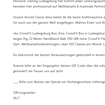
Personal Training Ludwigsburg hier kommt jeder Leistungssportl
bereiten hier professionell auf Wettkämpfe & maximale Perfor
Unsere Arnold Classic Area bietet dir die beste Kraftmaschine
für euch aus der ganzen Welt eingeflogen. Wahres Eisen und 
uhc CrossFit Ludwigsburg Box. Eine CrossFit Box in Ludwigsbur
langes Rig, 22 Meter HandStand Wall, 250 QM reine CrossFit Flä
Gym. Wettkampfvorbereitungen, über 100 Classes pro Monat. L
Du bekommst die besten Voraussetzungen gebündelt in einem P
Scanne bitte an der Eingangstür deinen QR Code über die urba
generiert! wir freuen uns auf dich!
___ Bitte zum Nutzen der Spinde ein Vorhängeschloss mitbrin
Öffnungszeiten
24/7