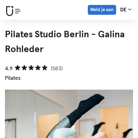
Meld je aan
DE
Pilates Studio Berlin - Galina
Rohleder
4.9
(583)
Pilates