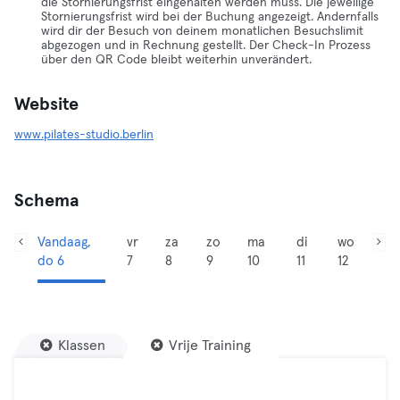
die Stornierungsfrist eingehalten werden muss. Die jeweilige
Stornierungsfrist wird bei der Buchung angezeigt. Andernfalls
wird dir der Besuch von deinem monatlichen Besuchslimit
abgezogen und in Rechnung gestellt. Der Check-In Prozess
über den QR Code bleibt weiterhin unverändert.
Website
www.pilates-studio.berlin
Schema
Vandaag,
vr
za
zo
ma
di
wo
do 6
7
8
9
10
11
12
Klassen
Vrije Training