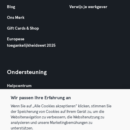
Blog
Verwijs je werkgever
Ons Merk
Gift Cards & Shop
Europese
toegankelijkheidswet 2025
Ondersteuning
Helpcentrum
Wir passen Ihre Erfahrung an
Wenn Sie auf „Alle Cookies akzeptieren“ klicken, stimmen Sie
der Speicherung von Cookies auf Ihrem Gerät zu, um die
Websitenavigation zu verbessern, die Websitenutzung zu
analysieren und unsere Marketingbemühungen zu
Algemene Voorwaarden
Privacy
Bedrijfsgegevens
unterstützen.