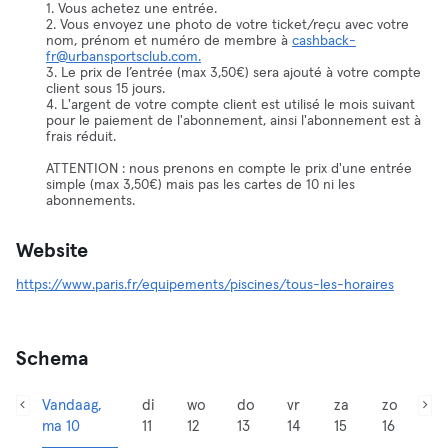
1. Vous achetez une entrée.
2. Vous envoyez une photo de votre ticket/reçu avec votre
nom, prénom et numéro de membre à
cashback-
fr@urbansportsclub.com.
3. Le prix de l’entrée (max 3,50€) sera ajouté à votre compte
client sous 15 jours.
4. L'argent de votre compte client est utilisé le mois suivant
pour le paiement de l'abonnement, ainsi l'abonnement est à
frais réduit.
ATTENTION : nous prenons en compte le prix d'une entrée
simple (max 3,50€) mais pas les cartes de 10 ni les
abonnements.
Website
https://www.paris.fr/equipements/piscines/tous-les-horaires
Schema
Vandaag,
di
wo
do
vr
za
zo
ma 10
11
12
13
14
15
16