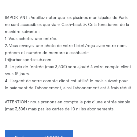
IMPORTANT : Veuillez noter que les piscines municipales de Paris
ne sont accessibles que via « Cash-back ». Cela fonctionne de la
manière suivante :
1. Vous achetez une entrée.
2. Vous envoyez une photo de votre ticket/reçu avec votre nom,
prénom et numéro de membre à
cashback-
fr@urbansportsclub.com
.
3. Le prix de l’entrée (max 3,50€) sera ajouté à votre compte client
sous 15 jours.
4. L'argent de votre compte client est utilisé le mois suivant pour
le paiement de l'abonnement, ainsi l'abonnement est à frais réduit.
ATTENTION : nous prenons en compte le prix d'une entrée simple
(max 3,50€) mais pas les cartes de 10 ni les abonnements.