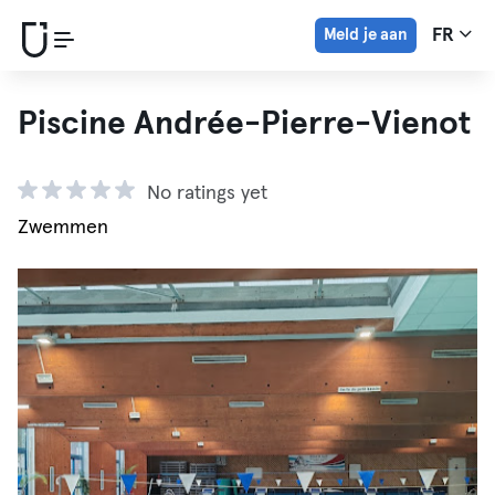
Meld je aan
FR
Piscine Andrée-Pierre-Vienot
No ratings yet
Zwemmen