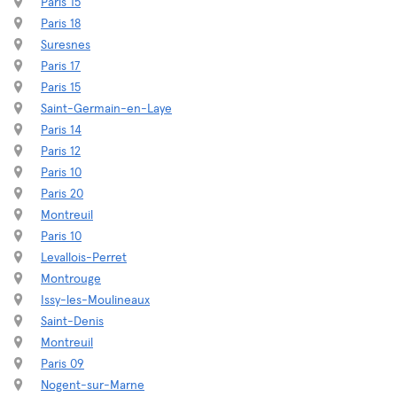
Paris 15
Paris 18
Suresnes
Paris 17
Paris 15
Saint-Germain-en-Laye
Paris 14
Paris 12
Paris 10
Paris 20
Montreuil
Paris 10
Levallois-Perret
Montrouge
Issy-les-Moulineaux
Saint-Denis
Montreuil
Paris 09
Nogent-sur-Marne