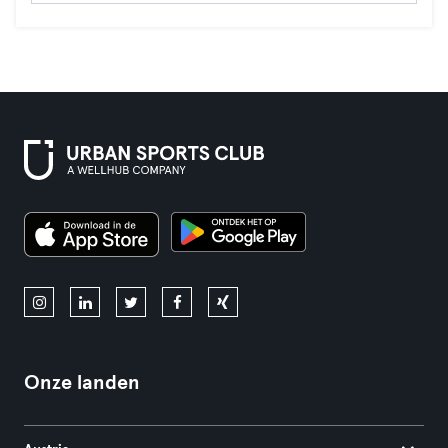
Onze landen