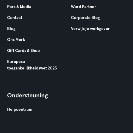
Pers & Media
Word Partner
Contact
Corporate Blog
Blog
Verwijs je werkgever
Ons Merk
Gift Cards & Shop
Europese
toegankelijkheidswet 2025
Ondersteuning
Helpcentrum