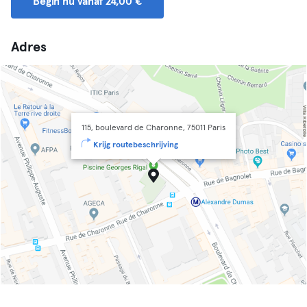
Begin nu vanaf 24,00 €
Adres
115, boulevard de Charonne, 75011 Paris
Krijg routebeschrijving