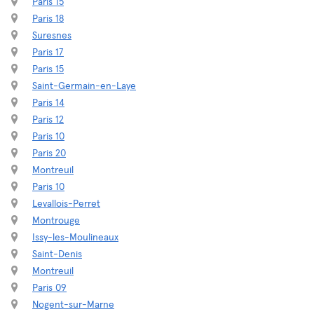
Paris 15
Paris 18
Suresnes
Paris 17
Paris 15
Saint-Germain-en-Laye
Paris 14
Paris 12
Paris 10
Paris 20
Montreuil
Paris 10
Levallois-Perret
Montrouge
Issy-les-Moulineaux
Saint-Denis
Montreuil
Paris 09
Nogent-sur-Marne