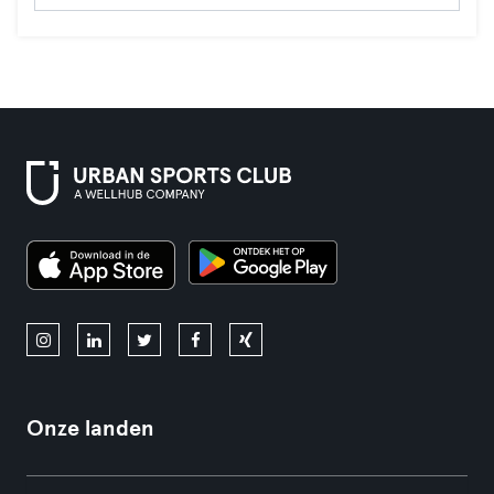
Onze landen