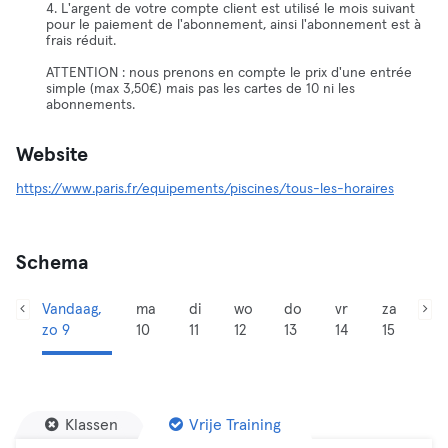
4. L'argent de votre compte client est utilisé le mois suivant
pour le paiement de l'abonnement, ainsi l'abonnement est à
frais réduit.
ATTENTION : nous prenons en compte le prix d'une entrée
simple (max 3,50€) mais pas les cartes de 10 ni les
abonnements.
Website
https://www.paris.fr/equipements/piscines/tous-les-horaires
Schema
Vandaag,
ma
di
wo
do
vr
za
zo 9
10
11
12
13
14
15
Klassen
Vrije Training