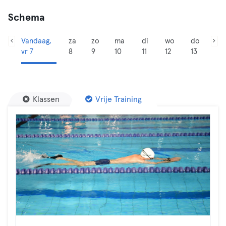
Schema
Vandaag,
za
zo
ma
di
wo
do
vr 7
8
9
10
11
12
13
Klassen
Vrije Training