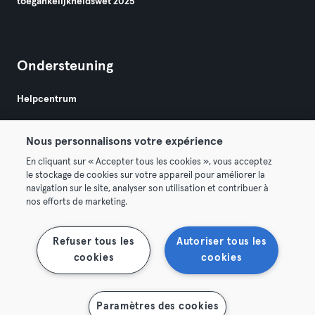
toegankelijkheidswet 2025
Ondersteuning
Helpcentrum
Nous personnalisons votre expérience
En cliquant sur « Accepter tous les cookies », vous acceptez
le stockage de cookies sur votre appareil pour améliorer la
navigation sur le site, analyser son utilisation et contribuer à
Algemene Voorwaarden
Privacy
Bedrijfsgegevens
nos efforts de marketing.
Membership opzeggen
Trek hier je contract terug
Refuser tous les
Autoriser tous les
cookies
cookies
Paramètres des cookies