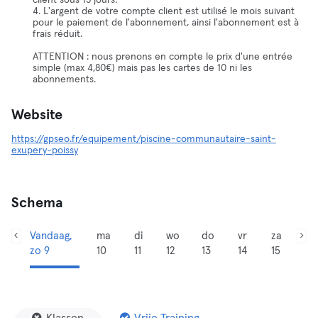
client sous 15 jours.
4. L'argent de votre compte client est utilisé le mois suivant
pour le paiement de l'abonnement, ainsi l'abonnement est à
frais réduit.
ATTENTION : nous prenons en compte le prix d'une entrée
simple (max 4,80€) mais pas les cartes de 10 ni les
abonnements.
Website
https://gpseo.fr/equipement/piscine-communautaire-saint-
exupery-poissy
Schema
Vandaag,
ma
di
wo
do
vr
za
zo 9
10
11
12
13
14
15