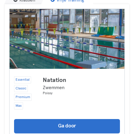
Klassen
Vrije Training
Natation
Essential
Zwemmen
Classic
Poissy
Premium
Max
Ga door