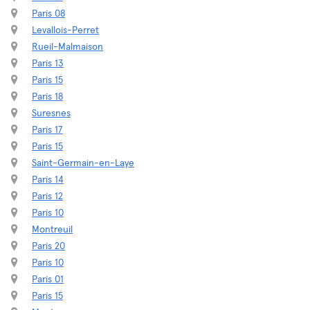
Paris 08
Levallois-Perret
Rueil-Malmaison
Paris 13
Paris 15
Paris 18
Suresnes
Paris 17
Paris 15
Saint-Germain-en-Laye
Paris 14
Paris 12
Paris 10
Montreuil
Paris 20
Paris 10
Paris 01
Paris 15