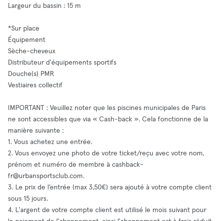
Largeur du bassin : 15 m
*Sur place
Équipement
Sèche-cheveux
Distributeur d'équipements sportifs
Douche(s) PMR
Vestiaires collectif
IMPORTANT : Veuillez noter que les piscines municipales de Paris
ne sont accessibles que via « Cash-back ». Cela fonctionne de la
manière suivante :
1. Vous achetez une entrée.
2. Vous envoyez une photo de votre ticket/reçu avec votre nom,
prénom et numéro de membre à
cashback-
fr@urbansportsclub.com
.
3. Le prix de l’entrée (max 3,50€) sera ajouté à votre compte client
sous 15 jours.
4. L'argent de votre compte client est utilisé le mois suivant pour