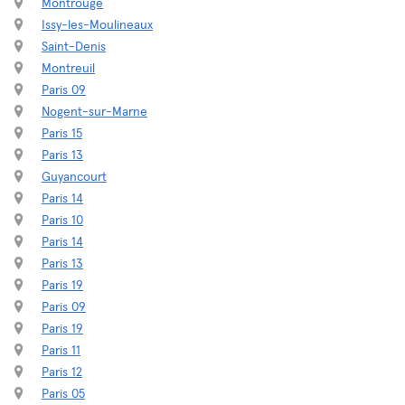
Montrouge
Issy-les-Moulineaux
Saint-Denis
Montreuil
Paris 09
Nogent-sur-Marne
Paris 15
Paris 13
Guyancourt
Paris 14
Paris 10
Paris 14
Paris 13
Paris 19
Paris 09
Paris 19
Paris 11
Paris 12
Paris 05