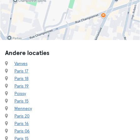
Andere locaties
Vanves
Paris 17
Paris 18
Paris 19
Poissy
Paris 15
Mennecy
Paris 20
Paris 16
Paris 06
Paris 15