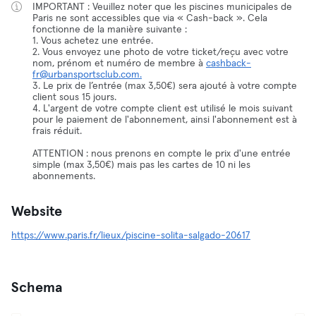
IMPORTANT : Veuillez noter que les piscines municipales de
Paris ne sont accessibles que via « Cash-back ». Cela
fonctionne de la manière suivante :
1. Vous achetez une entrée.
2. Vous envoyez une photo de votre ticket/reçu avec votre
nom, prénom et numéro de membre à
cashback-
fr@urbansportsclub.com.
3. Le prix de l’entrée (max 3,50€) sera ajouté à votre compte
client sous 15 jours.
4. L'argent de votre compte client est utilisé le mois suivant
pour le paiement de l'abonnement, ainsi l'abonnement est à
frais réduit.
ATTENTION : nous prenons en compte le prix d'une entrée
simple (max 3,50€) mais pas les cartes de 10 ni les
abonnements.
Website
https://www.paris.fr/lieux/piscine-solita-salgado-20617
Schema