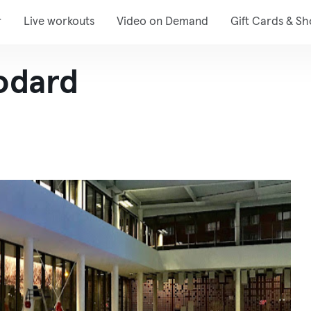
r
Live workouts
Video on Demand
Gift Cards & S
odard