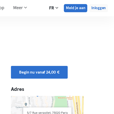
hop
Meer
FR
Meld je aan
Inloggen
Begin nu vanaf 24,00 €
Adres
5/7 Rue serpollet, 75020 Paris