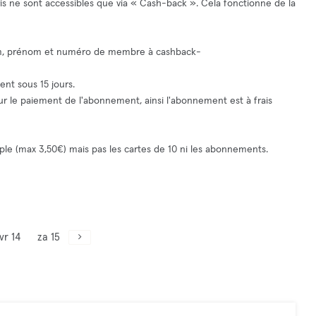
is ne sont accessibles que via « Cash-back ». Cela fonctionne de la
nom, prénom et numéro de membre à
cashback-
ent sous 15 jours.
pour le paiement de l'abonnement, ainsi l'abonnement est à frais
le (max 3,50€) mais pas les cartes de 10 ni les abonnements.
vr 14
za 15