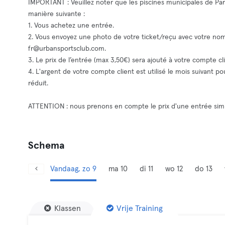
IMPORTANT : Veuillez noter que les piscines municipales de Par
manière suivante :
1. Vous achetez une entrée.
2. Vous envoyez une photo de votre ticket/reçu avec votre 
fr@urbansportsclub.com
.
3. Le prix de l’entrée (max 3,50€) sera ajouté à votre compte cli
4. L'argent de votre compte client est utilisé le mois suivant 
réduit.
ATTENTION : nous prenons en compte le prix d'une entrée simp
Schema
Vandaag, zo 9
ma 10
di 11
wo 12
do 13
Klassen
Vrije Training