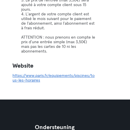
3. Le prix de l’entrée (max 3,50€) sera
ajouté à votre compte client sous 15
jours.
4. L'argent de votre compte client est
utilisé le mois suivant pour le paiement
de l'abonnement, ainsi l'abonnement est
à frais réduit.
ATTENTION : nous prenons en compte le
prix d'une entrée simple (max 3,50€)
mais pas les cartes de 10 ni les
abonnements.
Website
https://www.paris.fr/equipements/piscines/to
us-les-horaires
Ondersteuning