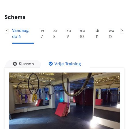
Schema
Vandaag,
vr
za
zo
ma
di
wo
do 6
7
8
9
10
11
12
Klassen
Vrije Training