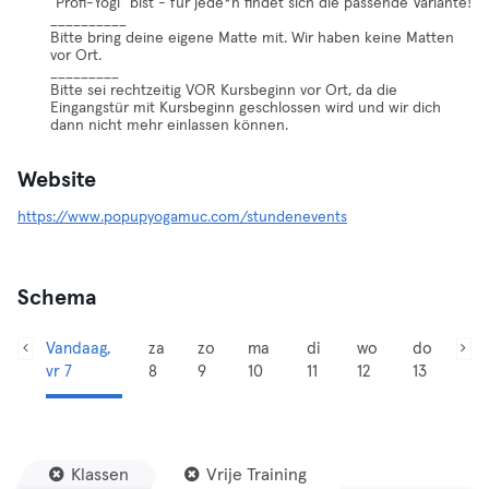
"Profi-Yogi" bist - für jede*n findet sich die passende Variante!
__________
Bitte bring deine eigene Matte mit. Wir haben keine Matten
vor Ort.
_________
Bitte sei rechtzeitig VOR Kursbeginn vor Ort, da die
Eingangstür mit Kursbeginn geschlossen wird und wir dich
dann nicht mehr einlassen können.
Website
https://www.popupyogamuc.com/stundenevents
Schema
Vandaag,
za
zo
ma
di
wo
do
vr 7
8
9
10
11
12
13
Klassen
Vrije Training