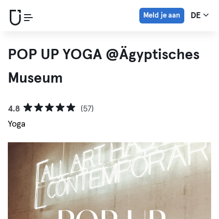
Meld je aan
DE
POP UP YOGA @Ägyptisches
Museum
4.8
(57)
Yoga