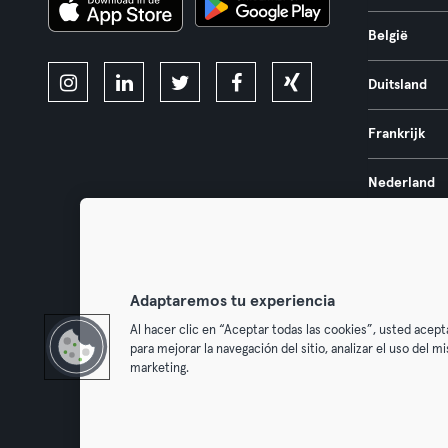
België
Duitsland
Frankrijk
Nederland
Portugal
Spanje
Adaptaremos tu experiencia
Al hacer clic en “Aceptar todas las cookies”, usted acept
para mejorar la navegación del sitio, analizar el uso del 
marketing.
Algemene V
Trek hier