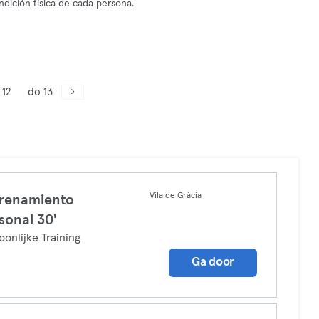
ndición física de cada persona.
 12
do 13
Vila de Gràcia
renamiento
sonal 30'
oonlijke Training
Ga door