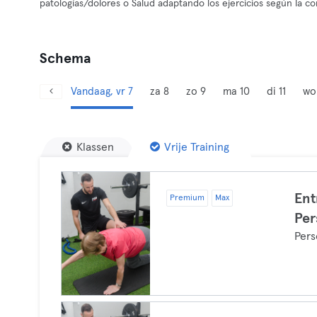
patologías/dolores o Salud adaptando los ejercicios según la co
Schema
Vandaag, vr 7
za 8
zo 9
ma 10
di 11
wo
Klassen
Vrije Training
Ent
Premium
Max
Per
Pers