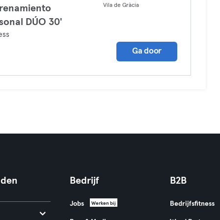
Vila de Gràcia
renamiento
sonal DÚO 30'
ess
Ga door
nden
Bedrijf
B2B
Jobs
Bedrijfsfitness
Werken bij