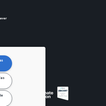
gever
as
las
en
de