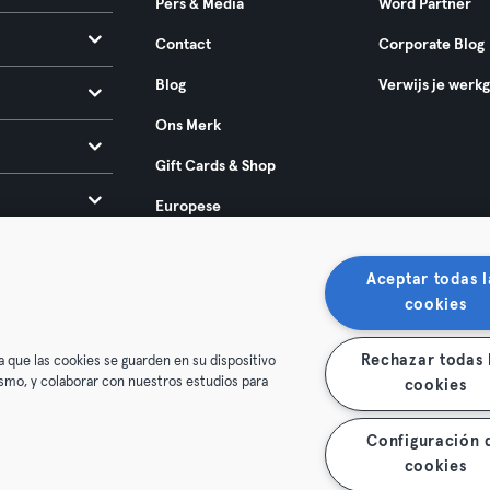
Pers & Media
Word Partner
Contact
Corporate Blog
Blog
Verwijs je werk
Ons Merk
Gift Cards & Shop
Europese
toegankelijkheidswet
2025
Aceptar todas l
cookies
Rechazar todas 
a que las cookies se guarden en su dispositivo
mismo, y colaborar con nuestros estudios para
cookies
oorwaarden
Privacy
Bedrijfsgegevens
Membership opzegg
Configuración 
 je contract terug
cookies