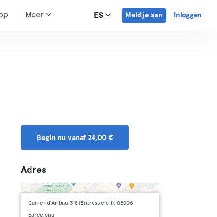
hop
Meer
ES
Meld je aan
Inloggen
Begin nu vanaf 24,00 €
Adres
Carrer d'Aribau 318 (Entresuelo 1), 08006
Barcelona