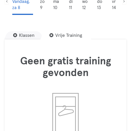
Vandaag,
zo
ma
di
wo
do
vr
za 8
9
10
11
12
13
14
Klassen
Vrije Training
Geen gratis training
gevonden