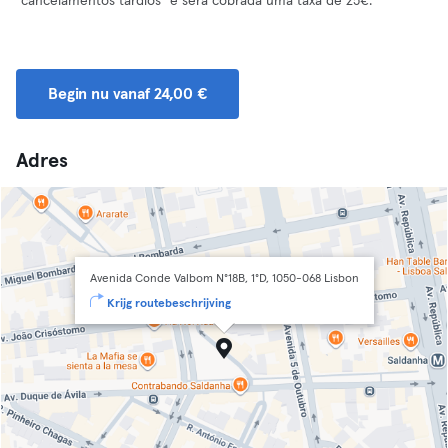
"cancelamentos tardios" e será cobrada uma taxa de 25€.
Begin nu vanaf 24,00 €
Adres
Avenida Conde Valbom N°18B, 1°D, 1050-068 Lisbon
Krijg routebeschrijving