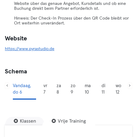
Website über das genaue Angebot, Kursdetails und ob eine
Buchung direkt beim Partner erforderlich ist.
Hinweis: Der Check-In Prozess über den QR Code bleibt vor
Ort weiterhin unverändert.
Website
https://www.pyrastudio.de
Schema
Vandaag,
vr
za
zo
ma
di
wo
do 6
7
8
9
10
11
12
Klassen
Vrije Training