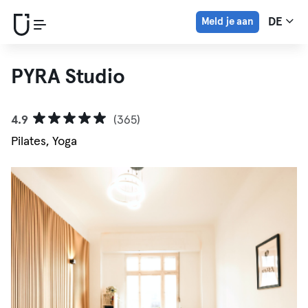
Meld je aan
DE
PYRA Studio
4.9
(365)
Pilates, Yoga