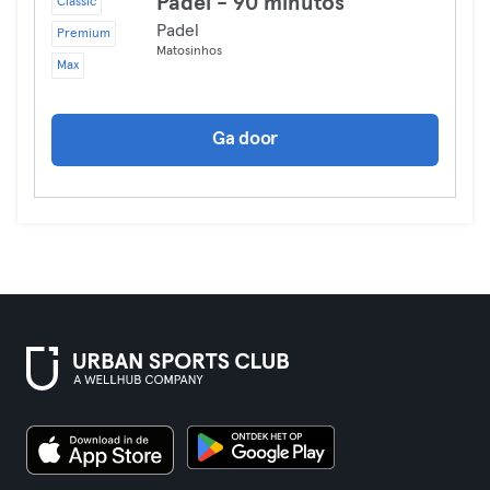
Padel - 90 minutos
Classic
Padel
Premium
Matosinhos
Max
Ga door