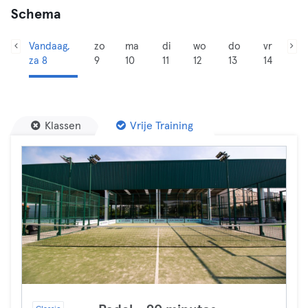
Schema
Vandaag,
zo
ma
di
wo
do
vr
za 8
9
10
11
12
13
14
Klassen
Vrije Training