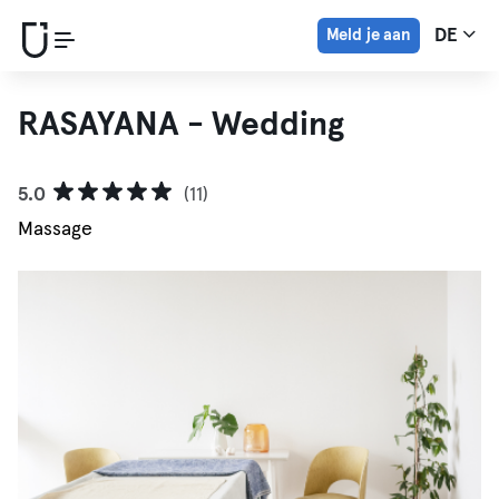
Meld je aan
DE
RASAYANA - Wedding
5.0
(11)
Massage