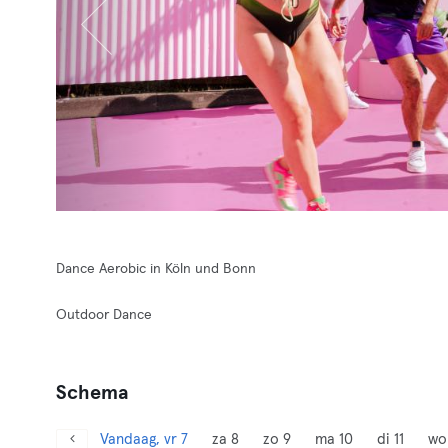
Dance Aerobic in Köln und Bonn
Outdoor Dance
Schema
Vandaag, vr 7
za 8
zo 9
ma 10
di 11
wo