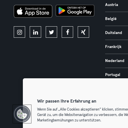
Austria
België
Duitsland
Frankrijk
Nederland
Portugal
Spanje
Wir passen Ihre Erfahrung an
Wenn Sie auf „Alle Cookies akzeptieren“ klicken, stimme
Gerät zu, um die Websitenavigation zu verbessern, die W
Algemene V
Marketingbemühungen zu unterstützen.