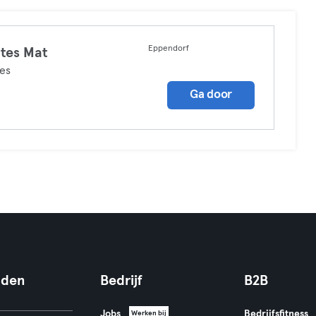
Eppendorf
ates Mat
tes
Ga door
nden
Bedrijf
B2B
Jobs
Bedrijfsfitness
Werken bij