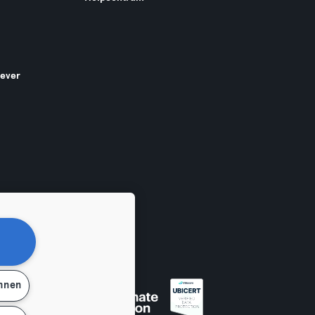
gever
ehnen
en