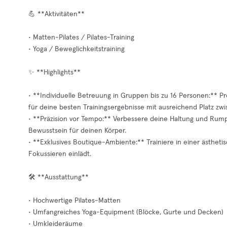
💪 **Aktivitäten**
• Matten-Pilates / Pilates-Training
• Yoga / Beweglichkeitstraining
✨ **Highlights**
• **Individuelle Betreuung in Gruppen bis zu 16 Personen:** P
für deine besten Trainingsergebnisse mit ausreichend Platz zw
• **Präzision vor Tempo:** Verbessere deine Haltung und Rump
Bewusstsein für deinen Körper.
• **Exklusives Boutique-Ambiente:** Trainiere in einer ästhe
Fokussieren einlädt.
🛠️ **Ausstattung**
• Hochwertige Pilates-Matten
• Umfangreiches Yoga-Equipment (Blöcke, Gurte und Decken)
• Umkleideräume