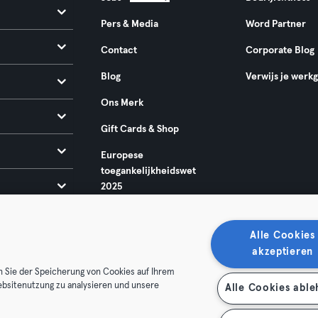
Pers & Media
Word Partner
Contact
Corporate Blog
Blog
Verwijs je werk
Ons Merk
Gift Cards & Shop
Europese
toegankelijkheidswet
2025
Alle Cookies
akzeptieren
n Sie der Speicherung von Cookies auf Ihrem
ebsitenutzung zu analysieren und unsere
Alle Cookies abl
oorwaarden
Privacy
Bedrijfsgegevens
Membership opzegg