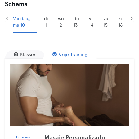
Schema
Vandaag,
di
wo
do
vr
za
zo
ma 10
11
12
13
14
15
16
Klassen
Vrije Training
Masaje Personalizado
Premium