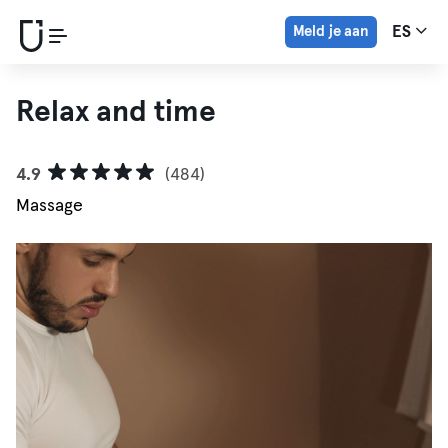
Meld je aan
ES
Relax and time
4.9
(484)
Massage