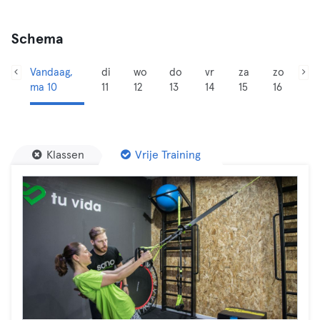
Schema
Vandaag,
di
wo
do
vr
za
zo
ma 10
11
12
13
14
15
16
Klassen
Vrije Training