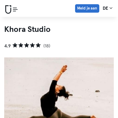
Meld je aan
DE
Khora Studio
4.9
(18)