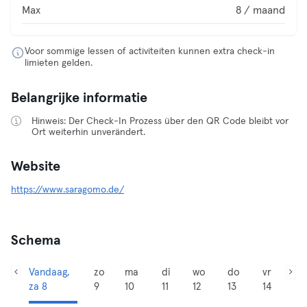
Max
8 / maand
Voor sommige lessen of activiteiten kunnen extra check-in
limieten gelden.
Belangrijke informatie
Hinweis: Der Check-In Prozess über den QR Code bleibt vor
Ort weiterhin unverändert.
Website
https://www.saragomo.de/
Schema
Vandaag,
zo
ma
di
wo
do
vr
za 8
9
10
11
12
13
14