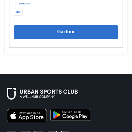
Premium
Max
Ga door