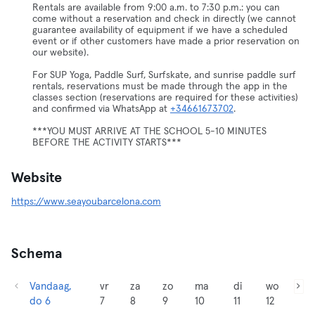
Rentals are available from 9:00 a.m. to 7:30 p.m.: you can
come without a reservation and check in directly (we cannot
guarantee availability of equipment if we have a scheduled
event or if other customers have made a prior reservation on
our website).
For SUP Yoga, Paddle Surf, Surfskate, and sunrise paddle surf
rentals, reservations must be made through the app in the
classes section (reservations are required for these activities)
and confirmed via WhatsApp at
+34661673702
.
***YOU MUST ARRIVE AT THE SCHOOL 5-10 MINUTES
BEFORE THE ACTIVITY STARTS***
Website
https://www.seayoubarcelona.com
Schema
Vandaag,
vr
za
zo
ma
di
wo
do 6
7
8
9
10
11
12